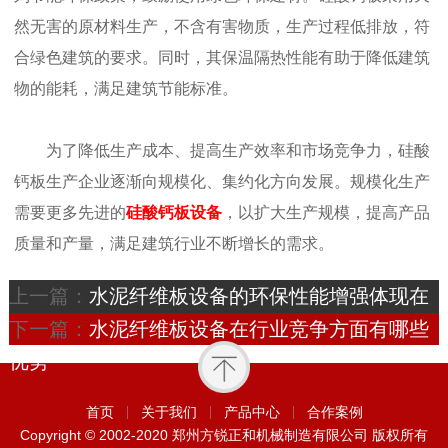
然无害的原材料生产，不含有害物质，生产过程低排放，符
合绿色建筑的要求。同时，其保温隔热性能有助于降低建筑
物的能耗，满足建筑节能标准。
为了降低生产成本、提高生产效率和市场竞争力，硅酸
钙板生产企业逐渐向规模化、集约化方向发展。规模化生产
需要更多先进的
硅酸钙板设备
，以扩大生产规模，提高产品
质量和产量，满足建筑行业不断增长的需求。
上一篇：
水泥纤维板设备的环保性能增强体现在
哪些方面
下一篇：
水泥纤维板设备在行业竞争方面有哪些
优势
首页
关于我们
产品中心
合作案例
Copyright © 2002-2020 郑州方锐正和机械制造有限公司 版权所有